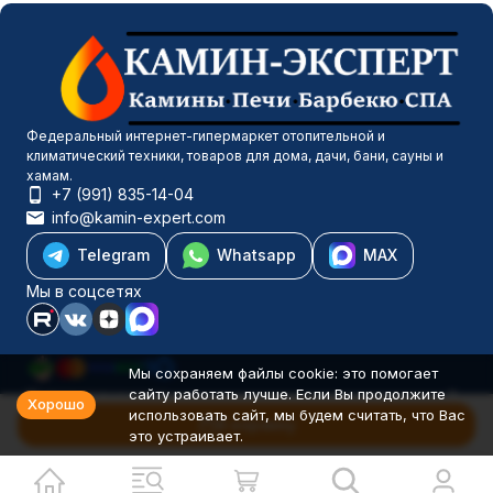
Федеральный интернет-гипермаркет отопительной и
климатический техники, товаров для дома, дачи, бани, сауны и
хамам.
+7 (991) 835-14-04
info@kamin-expert.com
Telegram
Whatsapp
MAX
Мы в соцсетях
Мы сохраняем файлы cookie: это помогает
сайту работать лучше. Если Вы продолжите
Каталог товаров
Хорошо
использовать сайт, мы будем считать, что Вас
Компания
В корзину
это устраивает.
Информация
Политика персональных данных
© 2001-2026 Камин-Эксперт ИП Понюхов В. А. ОГРНИП