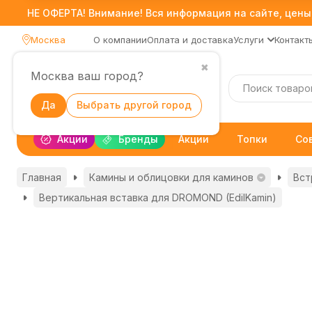
НЕ ОФЕРТА! Внимание! Вся информация на сайте, цены,
Москва
О компании
Оплата и доставка
Услуги
Контакт
✖
Москва ваш город?
Каталог
Да
Выбрать другой город
Акции
Бренды
Акции
Топки
Со
Главная
Камины и облицовки для каминов
Вст
Вертикальная вставка для DROMOND (EdilKamin)