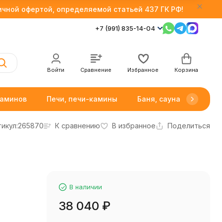
личной офертой, определяемой статьей 437 ГК РФ!
+7 (991) 835-14-04
Войти
Сравнение
Избранное
Корзина
каминов
Печи, печи-камины
Баня, сауна
Товар
икул:
265870
К сравнению
В избранное
Поделиться
В наличии
38 040
₽