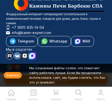
Федеральный интернет-гипермаркет отопительной и
климатический техники, товаров для дома, дачи, бани, сауны и
хамам.
+7 (991) 835-14-04
info@kamin-expert.com
Telegram
Whatsapp
MAX
Мы в соцсетях
Мы сохраняем файлы cookie: это помогает
сайту работать лучше. Если Вы продолжите
Каталог товаров
Хорошо
использовать сайт, мы будем считать, что Вас
Компания
В корзину
это устраивает.
Информация
Политика персональных данных
© 2001-2026 Камин-Эксперт ИП Понюхов В. А. ОГРНИП
326527500040181
Главная
Каталог
Корзина
Поиск
Войти