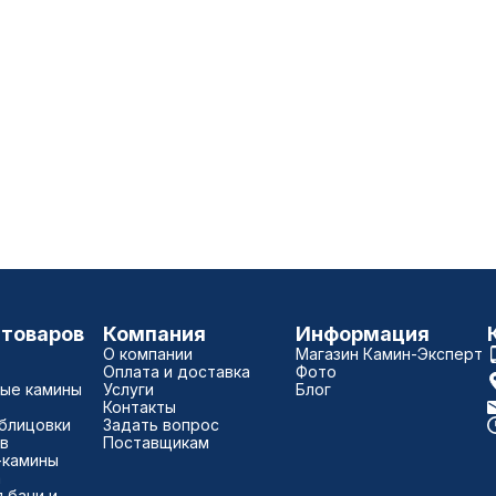
 товаров
Компания
Информация
О компании
Магазин Камин-Эксперт
Оплата и доставка
Фото
ые камины
Услуги
Блог
Контакты
блицовки
Задать вопрос
в
Поставщикам
-камины
а
 бани и