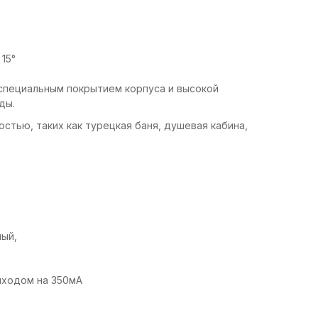
15°
специальным покрытием корпуса и высокой
ды.
тью, таких как турецкая баня, душевая кабина,
лый,
ыходом на 350мА