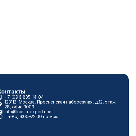
Контакты
+7 (991) 835-14-04
123112, Москва, Пресненская набережная, д.12, этаж
28, офис 3009
info@kamin-expert.com
Пн-Вс, 9:00–22:00 по мск.