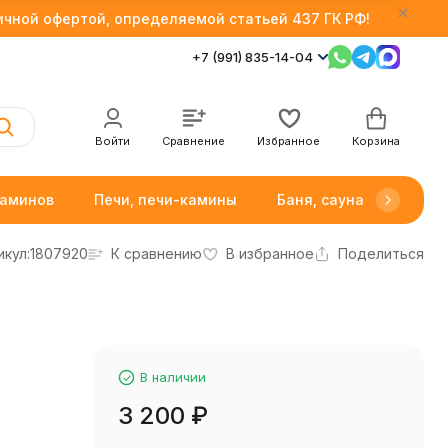
личной офертой, определяемой статьей 437 ГК РФ!
+7 (991) 835-14-04
Войти
Сравнение
Избранное
Корзина
каминов
Печи, печи-камины
Баня, сауна
Товар
икул:
1807920
К сравнению
В избранное
Поделиться
В наличии
3 200
₽