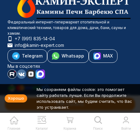
Федеральный интернет-гипермаркет отопительной и
климатический техники, товаров для дома, дачи, бани, сауны и
хамам.
+7 (991) 835-14-04
info@kamin-expert.com
Telegram
Whatsapp
MAX
Мы в соцсетях
Мы сохраняем файлы cookie: это помогает
сайту работать лучше. Если Вы продолжите
Каталог товаров
Хорошо
использовать сайт, мы будем считать, что Вас
Компания
В корзину
это устраивает.
Информация
Политика персональных данных
© 2001-2026 Камин-Эксперт ИП Понюхов В. А. ОГРНИП
326527500040181
Главная
Каталог
Корзина
Поиск
Войти