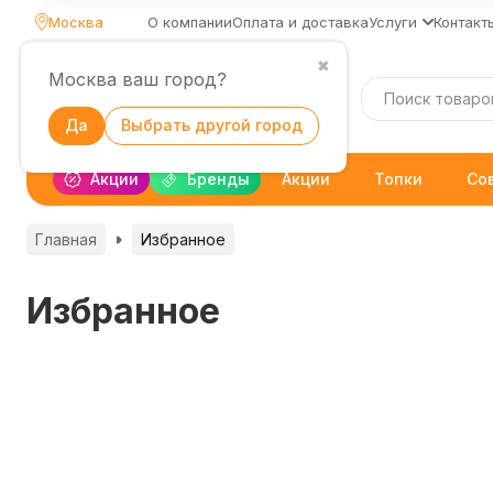
Москва
О компании
Оплата и доставка
Услуги
Контакт
✖
Москва ваш город?
Каталог
Да
Выбрать другой город
Акции
Бренды
Акции
Топки
Со
Главная
Избранное
Избранное