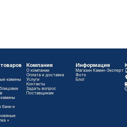
 товаров
Компания
Информация
О компании
Магазин Камин-Эксперт
Оплата и доставка
Фото
ые камины
Услуги
Блог
Контакты
блицовки
Задать вопрос
в
Поставщикам
-камины
а
 бани и
ровяные
пка +
)