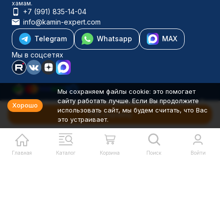
хамам.
+7 (991) 835-14-04
info@kamin-expert.com
Telegram
Whatsapp
MAX
Мы в соцсетях
Мы сохраняем файлы cookie: это помогает
сайту работать лучше. Если Вы продолжите
Каталог товаров
Хорошо
использовать сайт, мы будем считать, что Вас
Компания
В корзину
это устраивает.
Информация
Политика персональных данных
© 2001-2026 Камин-Эксперт ИП Понюхов В. А. ОГРНИП
326527500040181
Главная
Каталог
Корзина
Поиск
Войти