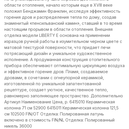
области отопления, начало которым еще в XVIII веке
положил Бенджамин Франклин, исследуя эффективность
горения дров и распределения тепла по дому, создав
знаменитый «пенсильванский камин», ставший в то время
настоящим прорывом в области отопления. Внешняя
отделка модели LIBERTY E основана на применении
изразцов ручной работы в изумительном черном цвете с
матовой текстурой поверхности, что придает печи
потрясающий дизайн и уникальное художественное
исполнение. А продуманная конструкция отопительного
прибора обеспечивают оптимальную циркуляцию воздуха
и эффективное горение дров. Пламя, создаваемое
дровами, в сочетании с огнеупорной керамикой,
изготовленной по уникальной запатентованной
рецептуре, создает уютное, качественное тепло,
равномерно заполняющее пространство. Дополнительно
Артикул Наименование Цена, р. 6415010 Керамическая
колонна 71 см 52900 6415011 Керамическая колонна 121,5
см 102500 FIN/OT Отделка: Полированная латунь
включено в стоимость FIN/NL Отделка: Полированный
никель 36000