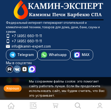
Федеральный интернет-гипермаркет отопительной и
климатический техники, товаров для дома, дачи, бани, сауны и
хамам.
+7 (495) 660-11-11
+7 (495) 660-11-11
info@kamin-expert.com
Telegram
Whatsapp
MAX
Мы в соцсетях
Мы сохраняем файлы cookie: это помогает
сайту работать лучше. Если Вы продолжите
Каталог товаров
Хорошо
использовать сайт, мы будем считать, что Вас
Компания
В корзину
это устраивает.
Информация
Политика персональных данных
© 2001-2026 Камин-Эксперт ИП Понюхов В. А. ОГРНИП