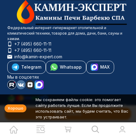
Федеральный интернет-гипермаркет отопительной и
климатический техники, товаров для дома, дачи, бани, сауны и
хамам.
+7 (495) 660-11-11
+7 (495) 660-11-11
info@kamin-expert.com
Telegram
Whatsapp
MAX
Мы в соцсетях
Мы сохраняем файлы cookie: это помогает
сайту работать лучше. Если Вы продолжите
Каталог товаров
Хорошо
использовать сайт, мы будем считать, что Вас
Компания
В корзину
это устраивает.
Информация
Политика персональных данных
© 2001-2026 Камин-Эксперт ИП Понюхов В. А. ОГРНИП