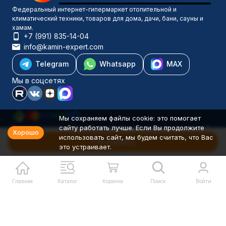
Федеральный интернет-гипермаркет отопительной и
климатический техники, товаров для дома, дачи, бани, сауны и
хамам.
+7 (991) 835-14-04
info@kamin-expert.com
Telegram
Whatsapp
MAX
Мы в соцсетях
Мы сохраняем файлы cookie: это помогает
сайту работать лучше. Если Вы продолжите
Каталог товаров
Хорошо
использовать сайт, мы будем считать, что Вас
Компания
В корзину
это устраивает.
Информация
Политика персональных данных
© 2001-2026 Камин-Эксперт ИП Понюхов В. А. ОГРНИП
326527500040181
Главная
Каталог
Корзина
Поиск
Войти