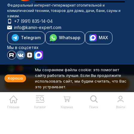
Федеральный интернет-гипермаркет отопительной и
климатический техники, товаров для дома, дачи, бани, сауны и
хамам.
+7 (991) 835-14-04
info@kamin-expert.com
Telegram
Whatsapp
MAX
Мы в соцсетях
Мы сохраняем файлы cookie: это помогает
сайту работать лучше. Если Вы продолжите
Каталог товаров
Хорошо
использовать сайт, мы будем считать, что Вас
Компания
В корзину
это устраивает.
Информация
Политика персональных данных
© 2001-2026 Камин-Эксперт ИП Понюхов В. А. ОГРНИП
326527500040181
Главная
Каталог
Корзина
Поиск
Войти