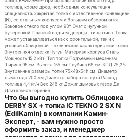
балка. ВНИМАНИЕ! При использовании любого вида
топлива, кроме дров, необходима консультация
специалиста. Закрытая топка с естественной конвекцией
(N), со стальным корпусом и большим обзором огня.
Боковое стекло под углом 90°. Очаг с чугунной
футеровкой. Плавный подъем дверцы - гильотина. Топка
может устанавливаться как с фронтальной, так и с
угловой облицовкой. Технические характеристики топки
Внутренняя отделка Чугун Материал корпуса Сталь
Мощность 15,2 кВт Тип топки Подъемный механизм
Ширина 95 см Высота 155 см Глубина 66 см КПД 75,2%
Внутренние размеры топки 75х48х54h см Диаметр
дымохода 200 мм Диаметр забора воздуха Расход
топлива 4,4 кг/ч Вес 248 кг Дожиг дымовых газов Да
Длительное горение
Что бы выгодно купить Облицовка
DERBY SX + топка IC TEKNO 2 SX N
(EdilKamin) в компании Камин-
Эксперт, - вам нужно просто
оформить заказ, и менеджер