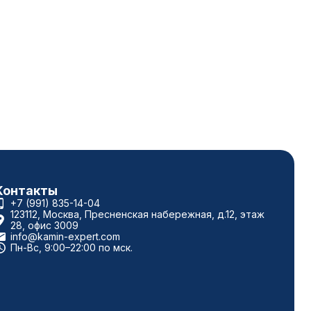
Контакты
+7 (991) 835-14-04
123112, Москва, Пресненская набережная, д.12, этаж
28, офис 3009
info@kamin-expert.com
Пн-Вс, 9:00–22:00 по мск.