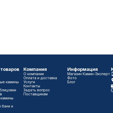
 товаров
Компания
Информация
О компании
Магазин Камин-Эксперт
Оплата и доставка
Фото
ые камины
Услуги
Блог
Контакты
блицовки
Задать вопрос
в
Поставщикам
-камины
а
 бани и