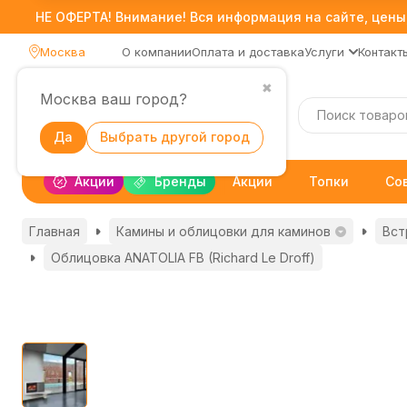
НЕ ОФЕРТА! Внимание! Вся информация на сайте, цены,
Москва
О компании
Оплата и доставка
Услуги
Контакт
✖
Москва ваш город?
Каталог
Да
Выбрать другой город
Акции
Бренды
Акции
Топки
Со
Главная
Камины и облицовки для каминов
Вст
Облицовка ANATOLIA FB (Richard Le Droff)