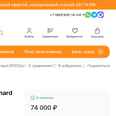
личной офертой, определяемой статьей 437 ГК РФ!
+7 (991) 835-14-04
Войти
Сравнение
Избранное
Корзина
каминов
Печи, печи-камины
Баня, сауна
Товар
икул:
101022a
К сравнению
В избранное
Поделиться
hard
В наличии
74 000
₽