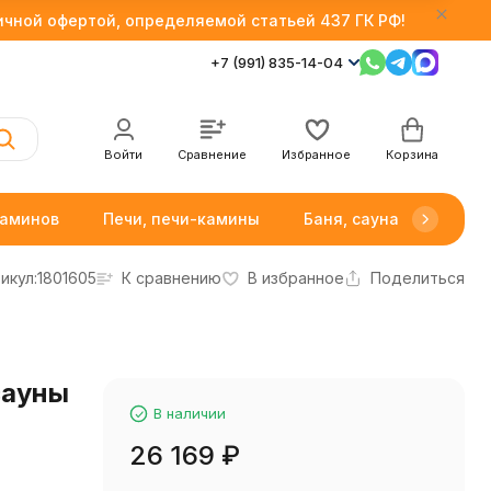
личной офертой, определяемой статьей 437 ГК РФ!
+7 (991) 835-14-04
Войти
Сравнение
Избранное
Корзина
каминов
Печи, печи-камины
Баня, сауна
Товар
икул:
1801605
К сравнению
В избранное
Поделиться
сауны
В наличии
26 169
₽