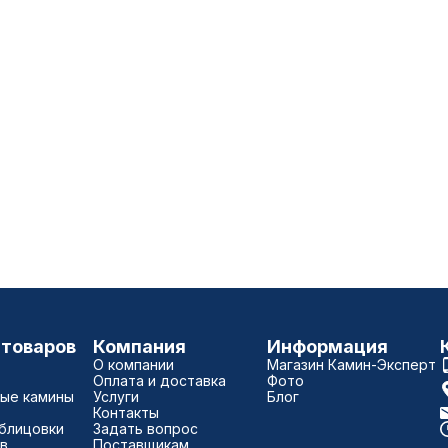
 товаров
Компания
Информация
О компании
Магазин Камин-Эксперт
Оплата и доставка
Фото
ые камины
Услуги
Блог
Контакты
блицовки
Задать вопрос
в
Поставщикам