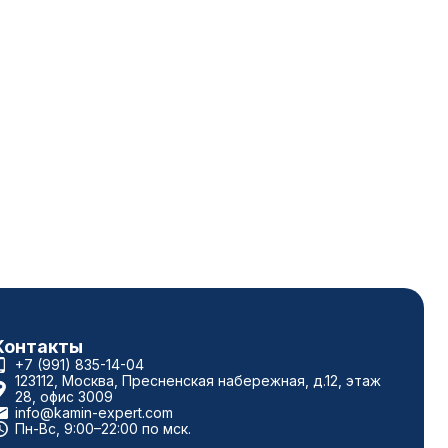
Контакты
+7 (991) 835-14-04
123112, Москва, Пресненская набережная, д.12, этаж
28, офис 3009
info@kamin-expert.com
Пн-Вс, 9:00–22:00 по мск.