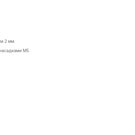
м 2 мм.
насадками М5.