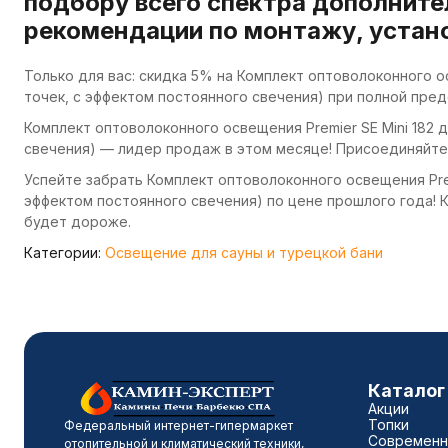
подбору всего спектра дополните
рекомендации по монтажу, устано
Только для вас: скидка 5% на Комплект оптоволоконного осв
точек, с эффектом постоянного свечения) при полной пред
Комплект оптоволоконного освещения Premier SE Mini 182 д
свечения) — лидер продаж в этом месяце! Присоединяйтес
Успейте забрать Комплект оптоволоконного освещения Premie
эффектом постоянного свечения) по цене прошлого года! 
будет дороже.
Категории:
Освещение для сауны и турецкой бани
Каталог
Акции
Топки
Федеральный интернет-гипермаркет
Современн
отопительной и климатический техники,