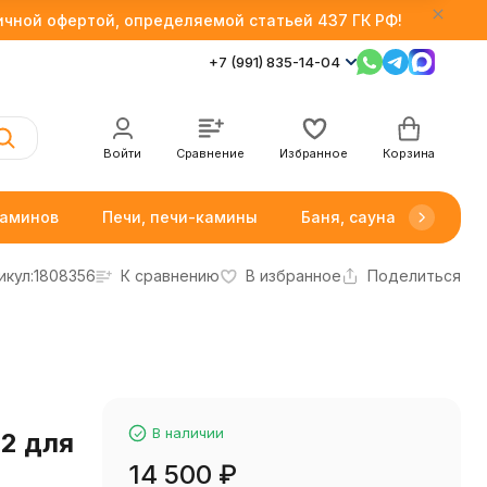
личной офертой, определяемой статьей 437 ГК РФ!
+7 (991) 835-14-04
Войти
Сравнение
Избранное
Корзина
каминов
Печи, печи-камины
Баня, сауна
Товар
икул:
1808356
К сравнению
В избранное
Поделиться
В наличии
82 для
14 500
₽