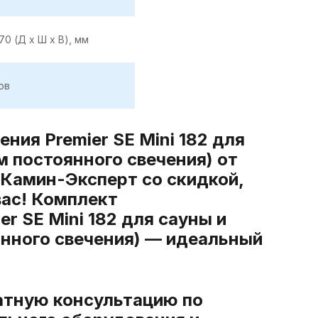
 70 (Д х Ш х В), мм
ов
ния Premier SE Mini 182 для
ом постоянного свечения) от
 Камин-Эксперт со скидкой,
вас! Комплект
r SE Mini 182 для сауны и
янного свечения) — идеальный
атную консультацию по