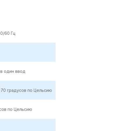
50/60 Гц
 в один ввод
+70 градусов по Цельсию
сов по Цельсию