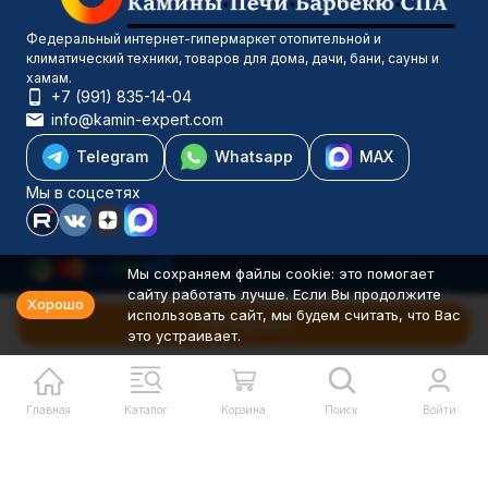
Федеральный интернет-гипермаркет отопительной и
климатический техники, товаров для дома, дачи, бани, сауны и
хамам.
+7 (991) 835-14-04
info@kamin-expert.com
Telegram
Whatsapp
MAX
Мы в соцсетях
Мы сохраняем файлы cookie: это помогает
сайту работать лучше. Если Вы продолжите
Каталог товаров
Хорошо
использовать сайт, мы будем считать, что Вас
Компания
В корзину
это устраивает.
Информация
Политика персональных данных
© 2001-2026 Камин-Эксперт ИП Понюхов В. А. ОГРНИП
326527500040181
Главная
Каталог
Корзина
Поиск
Войти