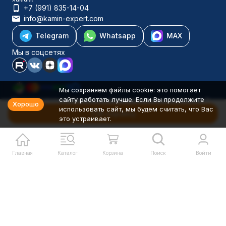
+7 (991) 835-14-04
info@kamin-expert.com
Telegram
Whatsapp
MAX
Мы в соцсетях
Мы сохраняем файлы cookie: это помогает
сайту работать лучше. Если Вы продолжите
Каталог товаров
Хорошо
использовать сайт, мы будем считать, что Вас
Компания
В корзину
это устраивает.
Информация
Политика персональных данных
© 2001-2026 Камин-Эксперт ИП Понюхов В. А. ОГРНИП
326527500040181
Главная
Каталог
Корзина
Поиск
Войти