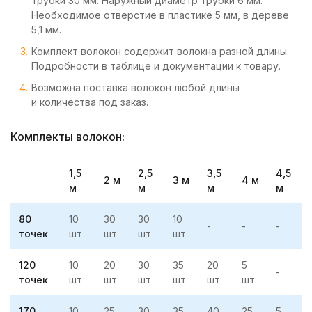
трубки 30 мм. Наружный диаметр трубки 6 мм.
Необходимое отверстие в пластике 5 мм, в дереве
5,1 мм.
Комплект волокон содержит волокна разной длины.
Подробности в таблице и документации к товару.
Возможна поставка волокон любой длины
и количества под заказ.
Комплекты волокон:
1,5
2,5
3,5
4,5
2 м
3 м
4 м
м
м
м
м
80
10
30
30
10
-
-
-
точек
шт
шт
шт
шт
120
10
20
30
35
20
5
-
точек
шт
шт
шт
шт
шт
шт
170
10
25
30
35
40
25
5