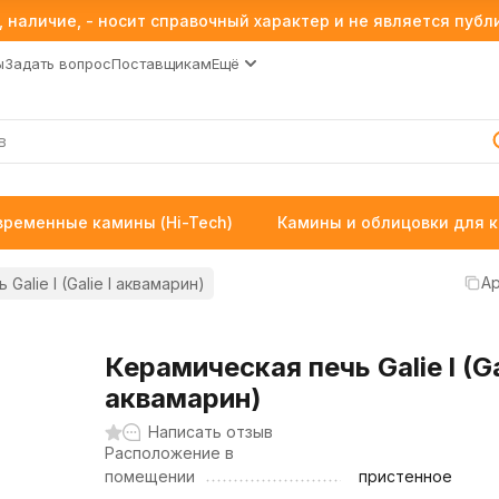
 наличие, - носит справочный характер и не является пуб
ы
Задать вопрос
Поставщикам
Ещё
временные камины (Hi-Tech)
Камины и облицовки для 
Ар
Galie l (Galie l аквамарин)
Керамическая печь Galie l (Gal
аквамарин)
Написать отзыв
Расположение в
помещении
пристенное