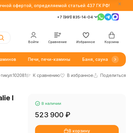
личной офертой, определяемой статьей 437 ГК РФ!
+7 (991) 835-14-04
Войти
Сравнение
Избранное
Корзина
каминов
Печи, печи-камины
Баня, сауна
Товар
тикул:
102081
К сравнению
В избранное
Поделиться
ie l
В наличии
523 900
₽
В корзину