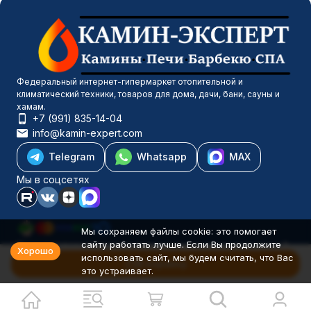
Федеральный интернет-гипермаркет отопительной и
климатический техники, товаров для дома, дачи, бани, сауны и
хамам.
+7 (991) 835-14-04
info@kamin-expert.com
Telegram
Whatsapp
MAX
Мы в соцсетях
Мы сохраняем файлы cookie: это помогает
сайту работать лучше. Если Вы продолжите
Каталог товаров
Хорошо
использовать сайт, мы будем считать, что Вас
Компания
В корзину
это устраивает.
Информация
Политика персональных данных
© 2001-2026 Камин-Эксперт ИП Понюхов В. А. ОГРНИП