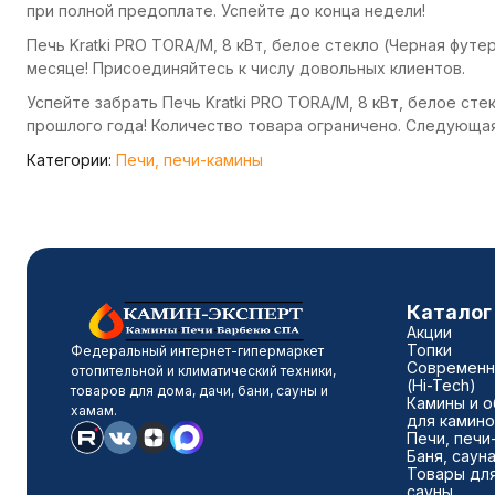
при полной предоплате. Успейте до конца недели!
Печь Kratki PRO TORA/M, 8 кВт, белое стекло (Черная фут
месяце! Присоединяйтесь к числу довольных клиентов.
Успейте забрать Печь Kratki PRO TORA/M, 8 кВт, белое сте
прошлого года! Количество товара ограничено. Следующа
Категории:
Печи, печи-камины
Каталог
Акции
Топки
Федеральный интернет-гипермаркет
Современн
отопительной и климатический техники,
(Hi-Tech)
товаров для дома, дачи, бани, сауны и
Камины и о
хамам.
для камино
Печи, печи
Баня, саун
Товары для
сауны