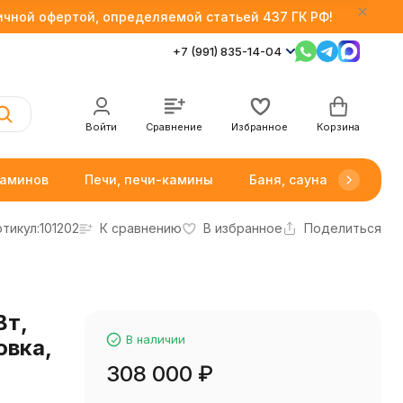
личной офертой, определяемой статьей 437 ГК РФ!
+7 (991) 835-14-04
Войти
Сравнение
Избранное
Корзина
каминов
Печи, печи-камины
Баня, сауна
Товар
тикул:
101202
К сравнению
В избранное
Поделиться
Вт,
В наличии
овка,
308 000
₽