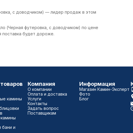
еровка, с доводчиком) — лидер продаж в этом
кло (Черная футеровка, с доводчиком) по цене
я поставка будет дороже.
 товаров
Компания
Информация
О компании
Магазин Камин-Эксперт
Оплата и доставка
Фото
ые камины
Услуги
Блог
Контакты
блицовки
Задать вопрос
в
Поставщикам
-камины
а
 бани и