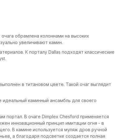
а очага обрамлена колоннами на высоких
зуально увеличивают камин.
териалов. К порталу Dallas подходят классические
st.
 выполнен в титановом цвете. Такой очаг выглядит
е идеальный каминный ансамбль для своего
 портал. В очаге Dimplex Chesford применяется
ложен инновационный принцип имитации огня - в
щего. В камине используется муляж дров ручной
ньев, а благодаря подсветке создается полная