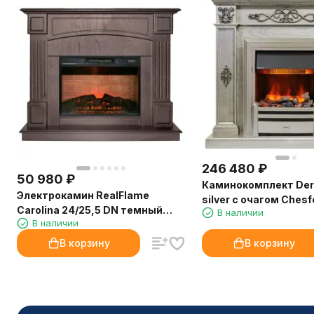
246 480
₽
50 980
₽
Каминокомплект Derb
Электрокамин RealFlame
silver с очагом Chesf
Carolina 24/25,5 DN темный
В наличии
В наличии
орех с очагом Irvine 24
В корзину
В корзину