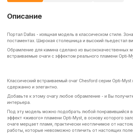
Описание
Портал Dallas - изящная модель в классическом стиле. Зон
постаментах. Широкая столешница и высокий пьедестал ви
Обрамление для камина сделано из высококачественных ма
встраиваемые очаги с эффектом реального пламени Opti-My
Классический встраиваемый очаг Chesford серии Opti-Myst
сдержанно и элегантно.
Добавьте к этому очагу любое обрамление - и Вы получит
интерьера.
Под эту модель можно подобрать любой понравившийся вам
эффект «живого» пламени Opti-Myst, в основу которого за
очаге мерцает пламя, практически неотличимое от настоя
работы, которые невозможно отличить от настоящих поле