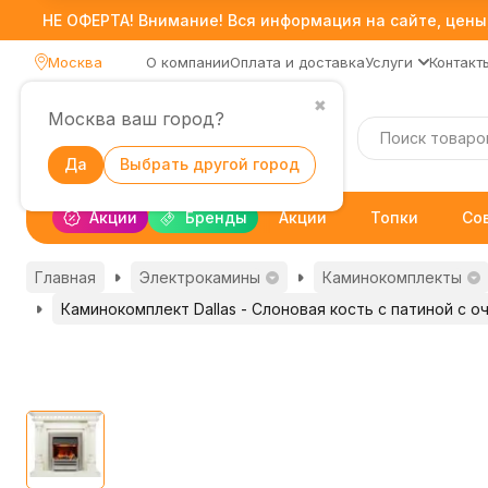
НЕ ОФЕРТА! Внимание! Вся информация на сайте, цены,
Москва
О компании
Оплата и доставка
Услуги
Контакт
✖
Москва ваш город?
Каталог
Да
Выбрать другой город
Акции
Бренды
Акции
Топки
Со
Главная
Электрокамины
Каминокомплекты
Каминокомплект Dallas - Слоновая кость с патиной с о