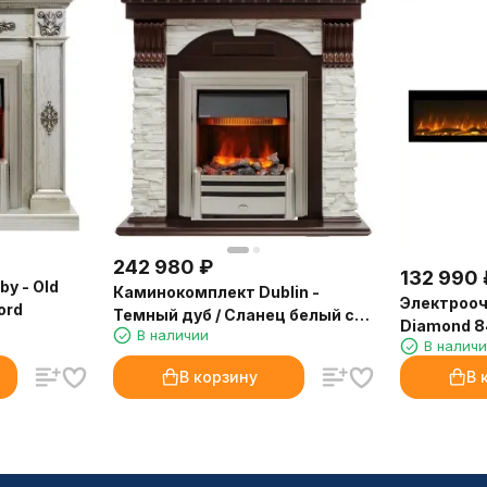
242 980
₽
132 990
y - Old
Каминокомплект Dublin -
Электрооч
ord
Темный дуб / Сланец белый с
Diamond 8
В наличии
очагом Chesford
В налич
кристалл
В корзину
В 