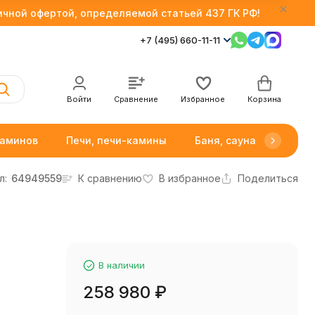
личной офертой, определяемой статьей 437 ГК РФ!
+7 (495) 660-11-11
Войти
Сравнение
Избранное
Корзина
каминов
Печи, печи-камины
Баня, сауна
Товар
л:
64949559
К сравнению
В избранное
Поделиться
В наличии
258 980
₽