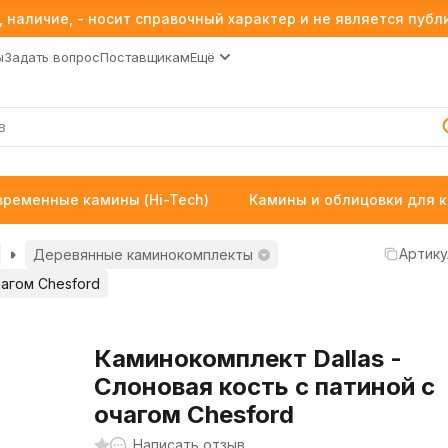
 наличие, - носит справочный характер и не является пуб
ы
Задать вопрос
Поставщикам
Ещё
временные камины (Hi-Tech)
Камины и облицовки для 
Артику
Деревянные каминокомплекты
чагом Chesford
Каминокомплект Dallas -
Слоновая кость с патиной с
очагом Chesford
Написать отзыв