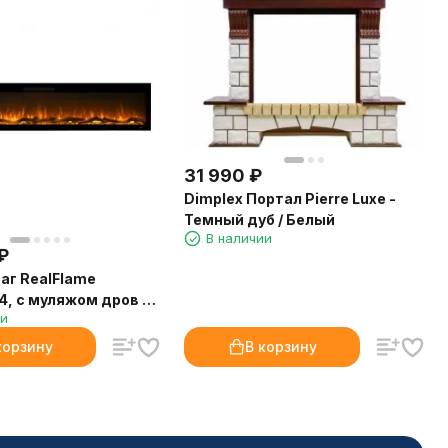
31 990
₽
Dimplex Портал Pierre Luxe -
Темный дуб / Белый
В наличии
₽
аг RealFlame
4, с муляжом дров и
ии
ами
корзину
В корзину