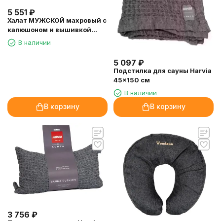
5 551
₽
Халат МУЖСКОЙ махровый с
капюшоном и вышивкой
р.50-54 (арт.8665)
В наличии
5 097
₽
Подстилка для сауны Harvia
45x150 см
В наличии
В корзину
В корзину
3 756
₽