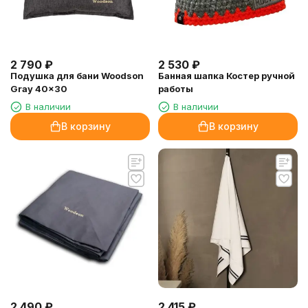
2 790
₽
2 530
₽
Подушка для бани Woodson
Банная шапка Костер ручной
Gray 40x30
работы
В наличии
В наличии
В корзину
В корзину
2 490
₽
2 415
₽