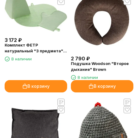
3 172
₽
Комплект ФЕТР
натуральный "3 предмета"
(арт.5601)
2 790
₽
В наличии
Подушка Woodson "Второе
дыхание" Brown
В наличии
В корзину
В корзину