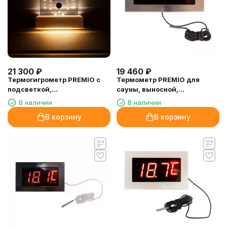
21 300
₽
19 460
₽
Термогигрометр PREMIO с
Термометр PREMIO для
подсветкой,
сауны, выносной,
термодревесина
электронный, нержавеющая
В наличии
В наличии
сталь
В корзину
В корзину