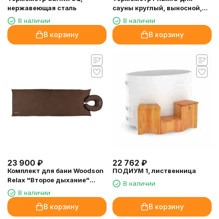
нержавеющая сталь
сауны круглый, выносной,
электронный, нержавеющая
В наличии
В наличии
сталь
В корзину
В корзину
23 900
₽
22 762
₽
Комплект для бани Woodson
ПОДИУМ 1, лиственница
Relax "Второе дыхание"
В наличии
Brown
В наличии
В корзину
В корзину