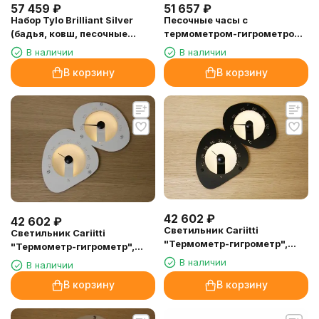
57 459
₽
51 657
₽
Набор Tylo Brilliant Silver
Песочные часы с
(бадья, ковш, песочные
термометром-гигрометром
часы, термометр,
Licht-2000 FLIP (без
В наличии
В наличии
гигрометр)
подключения к Fasel)
В корзину
В корзину
42 602
₽
42 602
₽
Светильник Cariitti
Светильник Cariitti
"Термометр-гигрометр",
"Термометр-гигрометр",
черный
белый
В наличии
В наличии
В корзину
В корзину