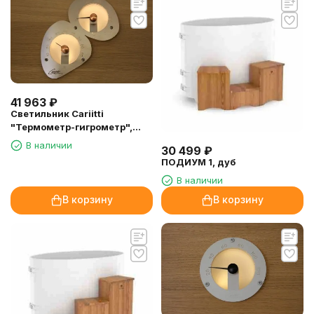
41 963
₽
Светильник Cariitti
"Термометр-гигрометр",
нержавеющая сталь
В наличии
30 499
₽
ПОДИУМ 1, дуб
В наличии
В корзину
В корзину