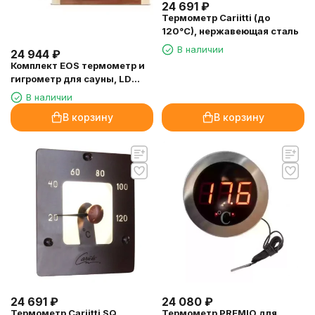
24 691
₽
Термометр Cariitti (до
120°C), нержавеющая сталь
В наличии
24 944
₽
Комплект EOS термометр и
гигрометр для сауны, LD
(клен + орех)
В наличии
В корзину
В корзину
24 691
₽
24 080
₽
Термометр Cariitti SQ,
Термометр PREMIO для