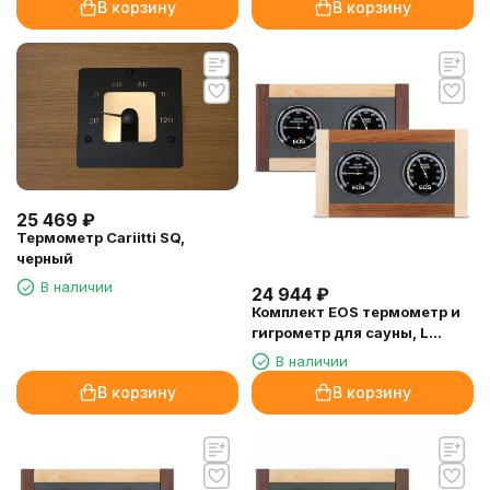
В корзину
В корзину
25 469
₽
Термометр Cariitti SQ,
черный
В наличии
24 944
₽
Комплект EOS термометр и
гигрометр для сауны, L
(клен)
В наличии
В корзину
В корзину