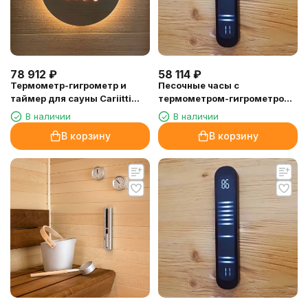
78 912
₽
58 114
₽
Термометр-гигрометр и
Песочные часы с
таймер для сауны Cariitti
термометром-гигрометром
Aspectu, под кело
Licht-2000 FLIP (для Fasel)
В наличии
В наличии
В корзину
В корзину