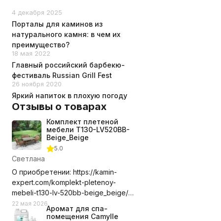
4 декабря 2025
Порталы для каминов из
натурального камня: в чем их
преимущество?
18 мая 2022
Главный российский барбекю-
фестиваль Russian Grill Fest
26 ноября 2020
Яркий напиток в плохую погоду
Отзывы о товарах
Комплект плетеной
мебели T130-LV520BB-
Beige_Beige
5.0
Светлана
О приобретении: https://kamin-
expert.com/komplekt-pletenoy-
mebeli-t130-lv-520bb-beige_beige/
Долго выбирала где приобрести
22 мая 2026
Аромат для спа-
этот комплект мебели, сравнивала
помещения Camylle