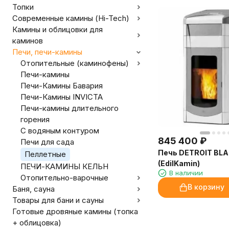
Топки
Современные камины (Hi-Tech)
Камины и облицовки для
каминов
Печи, печи-камины
Отопительные (каминофены)
Печи-камины
Печи-Камины Бавария
Печи-Камины INVICTA
Печи-камины длительного
горения
С водяным контуром
845 400
₽
Печи для сада
Печь DETROIT BL
Пеллетные
(EdilKamin)
ПЕЧИ-КАМИНЫ КЕЛЬН
В наличии
Отопительно-варочные
В корзину
Баня, сауна
Товары для бани и сауны
Готовые дровяные камины (топка
+ облицовка)