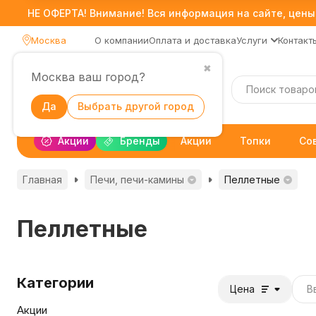
НЕ ОФЕРТА! Внимание! Вся информация на сайте, цены,
Москва
О компании
Оплата и доставка
Услуги
Контакт
✖
Москва ваш город?
Каталог
Да
Выбрать другой город
Акции
Бренды
Акции
Топки
Со
Главная
Печи, печи-камины
Пеллетные
Пеллетные
Категории
Цена
Акции