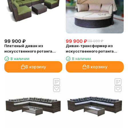
99 900
₽
99 900
₽
119 000
₽
Плетеный диван из
Диван-трансформер из
искусственного ротанга
искусственного ротанга
YR822BG Brown/Green
AFM-325B Brown
В наличии
В наличии
В корзину
В корзину