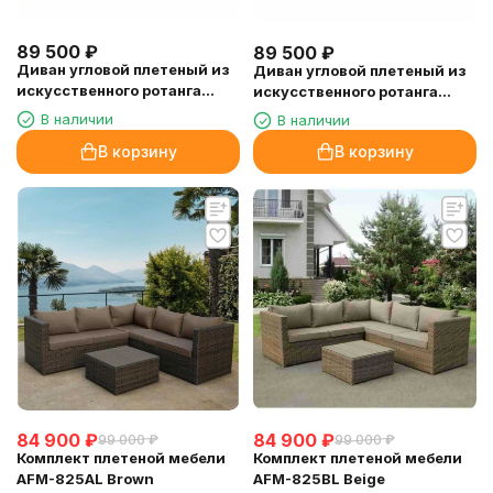
89 500
₽
89 500
₽
Диван угловой плетеный из
Диван угловой плетеный из
искусственного ротанга
искусственного ротанга
AFM-305A Brown/Olive
AFM-305B Brown/Grey
В наличии
В наличии
В корзину
В корзину
84 900
₽
84 900
₽
99 000
₽
99 000
₽
Комплект плетеной мебели
Комплект плетеной мебели
AFM-825AL Brown
AFM-825BL Beige