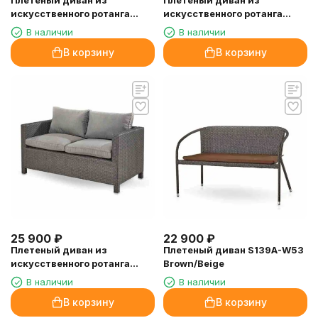
Плетеный диван из
Плетеный диван из
искусственного ротанга
искусственного ротанга
S52A-W53 Brown
S52B-W56 Light brown
В наличии
В наличии
В корзину
В корзину
25 900
₽
22 900
₽
Плетеный диван из
Плетеный диван S139A-W53
искусственного ротанга
Brown/Beige
S59A-W53 Brown
В наличии
В наличии
В корзину
В корзину