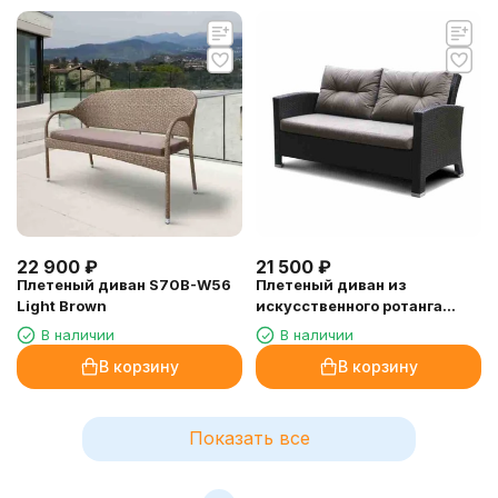
22 900
₽
21 500
₽
Плетеный диван S70B-W56
Плетеный диван из
Light Brown
искусственного ротанга
AFM-205B Brown/Light brown
В наличии
В наличии
В корзину
В корзину
Показать все