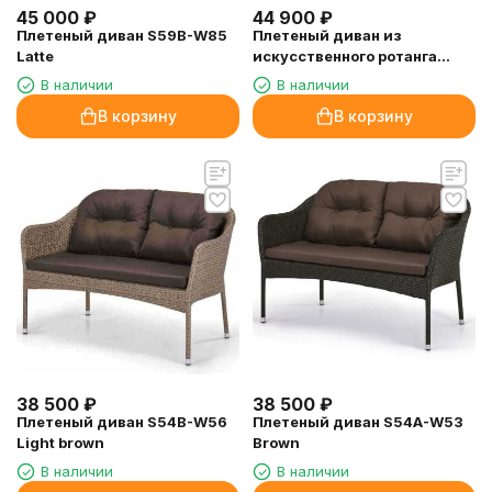
45 000
₽
44 900
₽
Плетеный диван S59B-W85
Плетеный диван из
Latte
искусственного ротанга
S65B-W65 Light Brown
В наличии
В наличии
В корзину
В корзину
38 500
₽
38 500
₽
Плетеный диван S54B-W56
Плетеный диван S54A-W53
Light brown
Brown
В наличии
В наличии