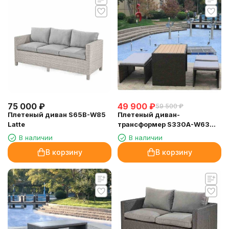
75 000
₽
49 900
₽
59 500
₽
Плетеный диван S65B-W85
Плетеный диван-
Latte
трансформер S330A-W63
Brown
В наличии
В наличии
В корзину
В корзину