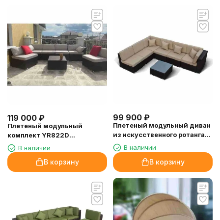
99 900
₽
119 000
₽
Плетеный модульный диван
Плетеный модульный
из искусственного ротанга
комплект YR822D
YR822 Brown
Brown/Beige
В наличии
В наличии
В корзину
В корзину