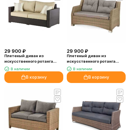
29 900
₽
29 900
₽
Плетеный диван из
Плетеный диван из
искусственного ротанга
искусственного ротанга
AFM-215B Brown/Light
S51B-W65 Light Brown
В наличии
В наличии
В корзину
В корзину