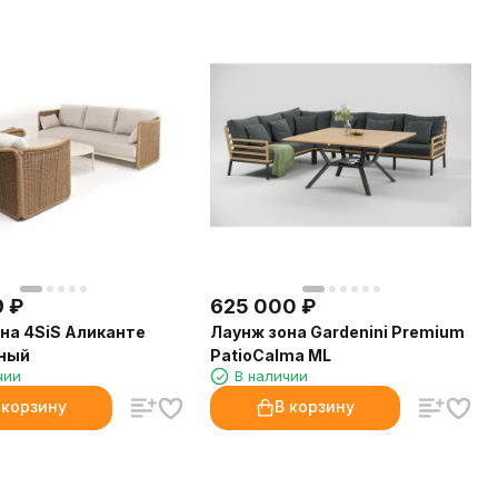
9
₽
625 000
₽
на 4SiS Аликанте
Лаунж зона Gardenini Premium
ный
PatioCalma ML
чии
В наличии
 корзину
В корзину