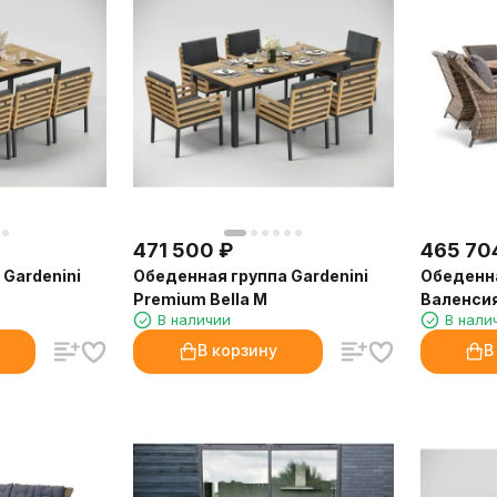
471 500
₽
465 70
Gardenini
Обеденная группа Gardenini
Обеденна
Premium Bella M
Валенси
В наличии
В нали
В корзину
В