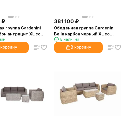
0
₽
381 100
₽
я группа Gardenini
Обеденная группа Gardenini
рбон антрацит XL со
Bella карбон черный XL со
чии
В наличии
 Voglie
стульями Voglie
 корзину
В корзину