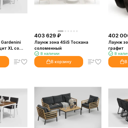
403 629
₽
402 00
Gardenini
Лаунж зона 4SiS Тоскана
Лаунж зо
цит XL со
соломенный
графит
В наличии
В нали
В корзину
В