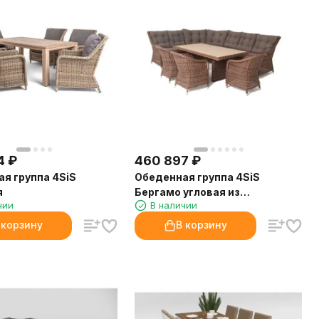
4
₽
460 897
₽
я группа 4SiS
Обеденная группа 4SiS
я
Бергамо угловая из
чии
В наличии
искусственного ротанга, цвет
коричневый
 корзину
В корзину