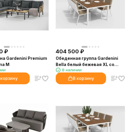
0
₽
404 500
₽
на Gardenini Premium
Обеденная группа Gardenini
ma M
Bella белый бежевая XL со
чии
В наличии
стульями Voglie
 корзину
В корзину