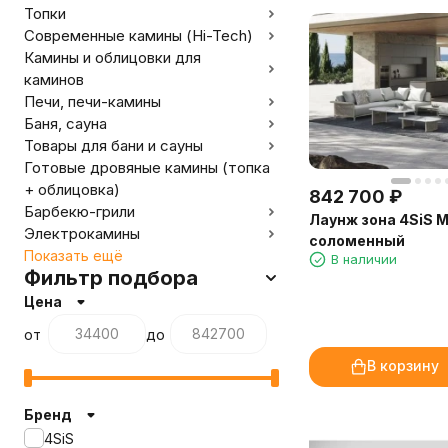
Топки
Современные камины (Hi-Tech)
Камины и облицовки для
каминов
Печи, печи-камины
Баня, сауна
Товары для бани и сауны
Готовые дровяные камины (топка
+ облицовка)
842 700
₽
Барбекю-грили
Лаунж зона 4SiS 
Электрокамины
соломенный
Показать ещё
В наличии
Фильтр подбора
Цена
от
до
В корзину
Бренд
4SiS