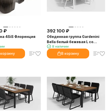
0
₽
392 100
₽
на 4SiS Флоренция
Обеденная группа Gardenini
Bella белый бежевая L со
чии
В наличии
стульями Voglie
 корзину
В корзину