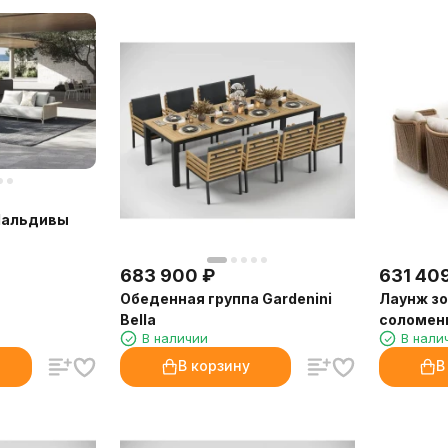
Мальдивы
683 900
₽
631 40
Обеденная группа Gardenini
Лаунж зо
Bella
соломен
В наличии
В нали
В корзину
В