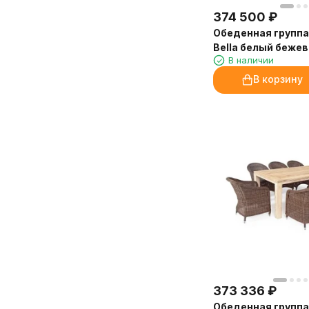
374 500
₽
Обеденная группа 
Bella белый бежев
В наличии
стульями Voglie
В корзину
373 336
₽
Обеденная группа