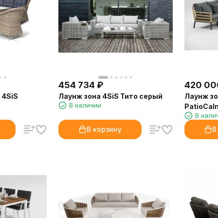
454 734
₽
420 00
 4SiS
Лаунж зона 4SiS Тито серый
Лаунж зо
В наличии
PatioCal
В нали
В корзину
В