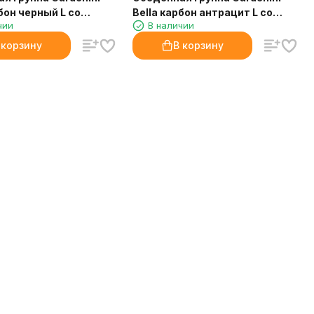
бон черный L со
Bella карбон антрацит L со
чии
В наличии
 Voglie
стульями Voglie
 корзину
В корзину