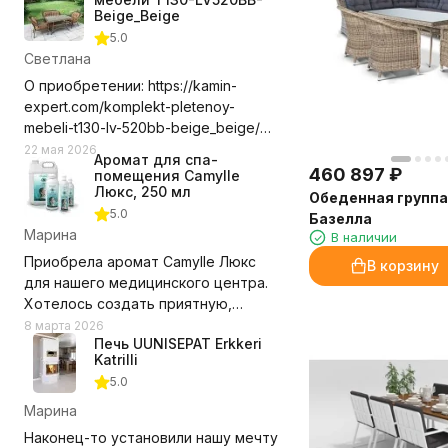
Beige_Beige
5.0
Светлана
О приобретении: https://kamin-
expert.com/komplekt-pletenoy-
mebeli-t130-lv-520bb-beige_beige/
Долго выбирала где приобрести
22 мая 2026
Аромат для спа-
этот комплект мебели, сравнивала
460 897
₽
помещения Camylle
цены с учетом доставки. Выбор
Люкс, 250 мл
Обеденная группа
компании оказался правильным.
5.0
Базелла
Доставили в срок, удобное для нас
Марина
В наличии
время, помогли с разгрузкой.
Приобрела аромат Camylle Люкс
В корзину
Замечаний нет! Рекомендую и
для нашего медицинского центра.
компанию и выбранный нами
Хотелось создать приятную,
комплект мебели.
располагающую атмосферу для
8 марта 2026
Недостатки - Пока не обнаружили.
Печь UUNISEPAT Erkkeri
пациентов, но при этом без резких
Katrilli
запахов. Этот аромат превзошёл
5.0
ожидания!
Марина
Состав из эфирных масел каяпута,
Наконец-то установили нашу мечту