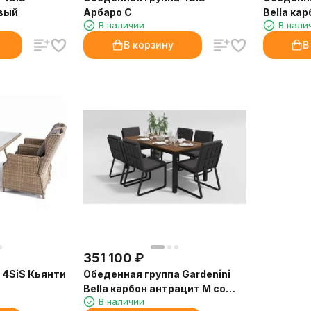
вый
Арбаро С
Bella кар
В наличии
В нали
стульями
В корзину
В
351 100
₽
 4SiS Кьянти
Обеденная группа Gardenini
Bella карбон антрацит M со
В наличии
стульями Voglie