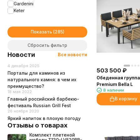
Gardenini
Keter
Показать
Сбросить фильтр
Новости
Все новости
4 декабря 2025
503 500
₽
Порталы для каминов из
Обеденная группа 
натурального камня: в чем их
Premium Bella L
преимущество?
В наличии
18 мая 2022
В корзину
Главный российский барбекю-
фестиваль Russian Grill Fest
26 ноября 2020
Яркий напиток в плохую погоду
Отзывы о товарах
Комплект плетеной
мебели T130-LV520BB-