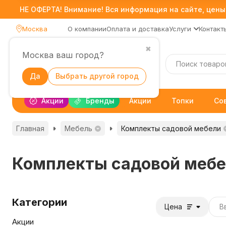
НЕ ОФЕРТА! Внимание! Вся информация на сайте, цены,
Москва
О компании
Оплата и доставка
Услуги
Контакт
✖
Москва ваш город?
Каталог
Да
Выбрать другой город
Акции
Бренды
Акции
Топки
Со
Главная
Мебель
Комплекты садовой мебели
Комплекты садовой меб
Категории
Цена
Акции