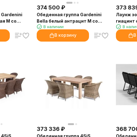
374 500
₽
373 83
Gardenini
Обеденная группа Gardenini
Лаунж зо
ая M со
Bella белый антрацит M со
гиацинт
В наличии
В нали
стульями Voglie
В корзину
В
373 336
₽
368 70
 4SiS
Обеденная группа 4SiS
Обеденна