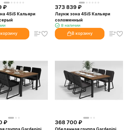
9
₽
373 839
₽
на 4SiS Кальяри
Лаунж зона 4SiS Кальяри
 серый
соломенный
чии
В наличии
 корзину
В корзину
0
₽
368 700
₽
я группа Gardenini
Обеденная группа Gardenini