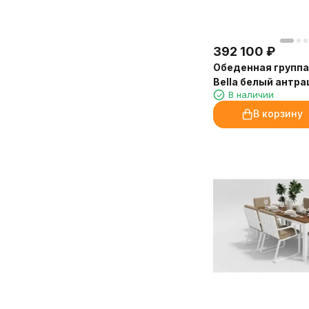
медицинского центра, Иркутск
392 100
₽
Обеденная группа 
Bella белый антра
В наличии
стульями Voglie
В корзину