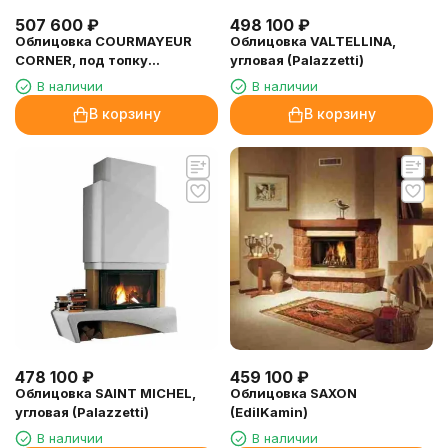
507 600
₽
498 100
₽
Облицовка COURMAYEUR
Облицовка VALTELLINA,
CORNER, под топку
угловая (Palazzetti)
MONOBLOCCO 78 FRONT
В наличии
В наличии
(Palazzetti)
В корзину
В корзину
478 100
₽
459 100
₽
Облицовка SAINT MICHEL,
Облицовка SAXON
угловая (Palazzetti)
(EdilKamin)
В наличии
В наличии