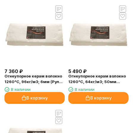
7 360
₽
5 490
₽
Огнеупорное керам волокно
Огнеупорное керам волокно
1260°С, 96кг/м3; 6мм (Рулон
1260°С, 64кг/м3; 50мм
18,5м*0,61м)
(Рулон 3,66м*0,61м)
В наличии
В наличии
В корзину
В корзину