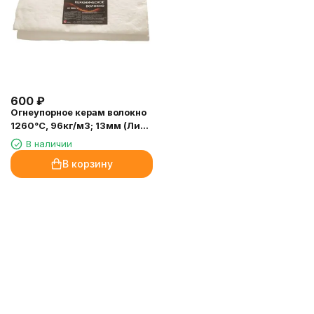
600
₽
Огнеупорное керам волокно
1260°С, 96кг/м3; 13мм (Лист
1,04м*0,61м) (1шт/уп)
В наличии
В корзину