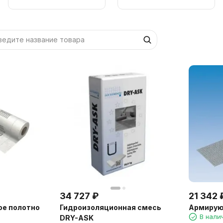
34 727
₽
21 342
ое полотно
Гидроизоляционная смесь
Армирую
В нали
DRY-ASK