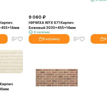
9 060
₽
Кирпич
НИЧИХА WFX 671 Кирпич
*455*14мм
Бежевый 3030*455*14мм
В наличии
В корзину
В
 Кирпич
16мм