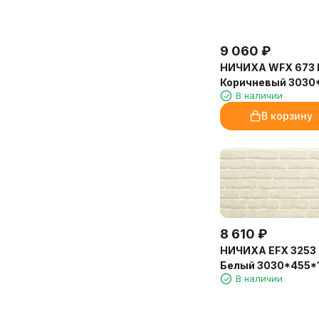
9 060
₽
НИЧИХА WFX 673 
Коричневый 3030
В наличии
В корзину
8 610
₽
НИЧИХА EFX 3253
Белый 3030*455*
В наличии