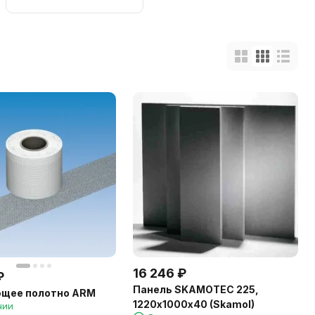
жаропрочные
16 246
₽
₽
Панель SKAMOTEC 225,
щее полотно ARM
1220х1000х40 (Skamol)
чии