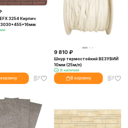
₽
EFX 3254 Кирпич
 3030*455*16мм
чии
9 810
₽
Шнур термостойкий ВЕЗУВИЙ
10мм (25м/п)
В наличии
 корзину
В корзину