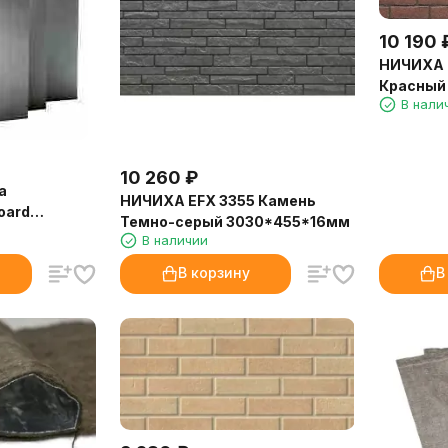
10 190
НИЧИХА 
Красный
В нали
10 260
₽
а
НИЧИХА EFX 3355 Камень
oard
Темно-серый 3030*455*16мм
(Skamotec
В наличии
В корзину
В