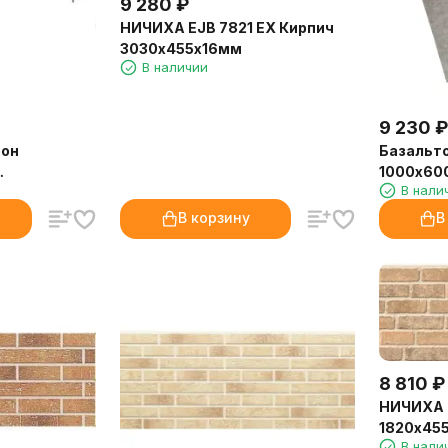
9 280
₽
НИЧИХА EJB 7821 EX Кирпич
3030х455х16мм
В наличии
9 230
₽
тон
Базальт
1000х600
В нали
шт/уп) (Б)
В корзину
В
8 810
₽
НИЧИХА E
1820х45
В нали