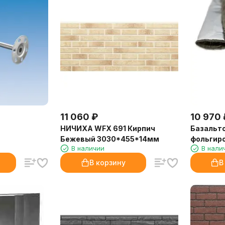
11 060
₽
10 970
НИЧИХА WFX 691 Кирпич
Базальт
Бежевый 3030*455*14мм
фольгир
В наличии
В нали
1000х600
В корзину
В