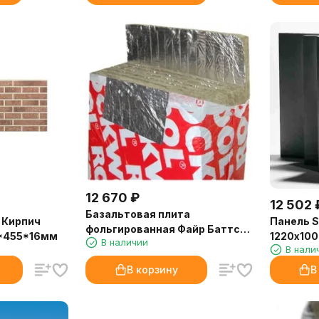
12 670
₽
12 502
Базальтовая плита
 Кирпич
Панель 
фольгированная Файр Баттс
*455*16мм
1220х100
В наличии
(FIRE BATTS) (1000х600х30мм)
В нали
(6 шт/уп)
В корзину
В