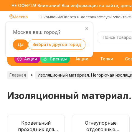
НЕ ОФЕРТА! Внимание! Вся информация на сайте, цены,
Москва
О компании
Оплата и доставка
Услуги
Контакт
✖
Москва ваш город?
Каталог
Да
Выбрать другой город
Акции
Бренды
Акции
Топки
Со
Главная
Изоляционный материал. Негорючая изоляц
Изоляционный материал.
Кровельный
Огнеупорные
проходник для
отделочные