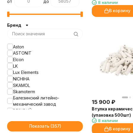
от
до
В наличии
В корзину
Бренд
Aston
ASTONIT
Elcon
LK
Lux Elements
NICHIHA
SKAMOL
Skamoterm
Балезинский литейно-
15 900
₽
механический завод
Втулка керамичес
ВЕЗУВИЙ
(упаковка 500шт)
Рубцовский литейный комплекс
В наличии
ЛДВ
Показать
В корзину
ФАСПАН