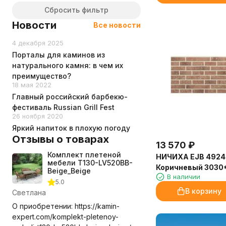
Certa
Сбросить фильтр
Терракот
Новости
Все новости
4 декабря 2025
Порталы для каминов из
натурального камня: в чем их
преимущество?
18 мая 2022
Главный российский барбекю-
фестиваль Russian Grill Fest
26 ноября 2020
Яркий напиток в плохую погоду
Отзывы о товарах
13 570
₽
Комплект плетеной
НИЧИХА EJB 4924
мебели T130-LV520BB-
Коричневый 3030
Beige_Beige
В наличии
5.0
В корзину
Светлана
О приобретении: https://kamin-
expert.com/komplekt-pletenoy-