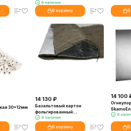
В наличии
В корзину
В
14 100
14 130
₽
Огнеупор
Базальтовый картон
кая 30*12мм
SkamoEnc
фольгированный
В нали
1220х100
В наличии
1000х600х10мм (20шт/уп) (Б)
225)
В корзину
В