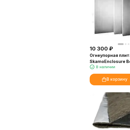
Пациенты отмечают, что в центре
просто сказка!
стало приятнее находиться.
Благодарю консультантов «Камин-
Отдельно хочу отметить, что
Эксперт» за терпение и помощь в
аромат на молочной основе —
выборе отделки. Доставка и
отлично растворяется в воде, не
установка прошли чётко по плану.
оставляет следов на мебели и в
Очень довольна покупкой и
аромадиффузорах. Расход
сервисом!
10 300
₽
экономичный, флакона 250 мл
Марина, Санкт-Петербург
Огнеупорная плит
хватит надолго.
SkamoEnclosure B
В наличии
1220х1000х30 мм 
Доставка от «Камин-Эксперт»
225)
быстрая, упаковка надёжная.
В корзину
Обязательно закажем ещё!
Марина, администратор
медицинского центра, Иркутск