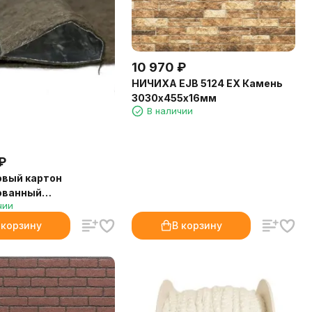
10 970
₽
НИЧИХА EJB 5124 EX Камень
3030х455х16мм
В наличии
₽
овый картон
ованный
чии
х8мм (20шт/уп) (Б)
 корзину
В корзину