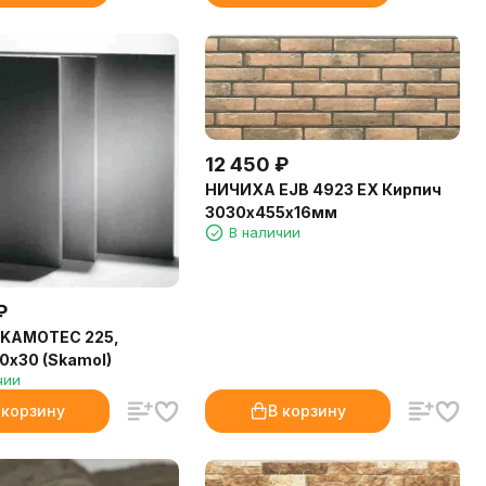
12 450
₽
НИЧИХА EJB 4923 EX Кирпич
3030х455х16мм
В наличии
₽
SKAMOTEC 225,
0х30 (Skamol)
чии
 корзину
В корзину