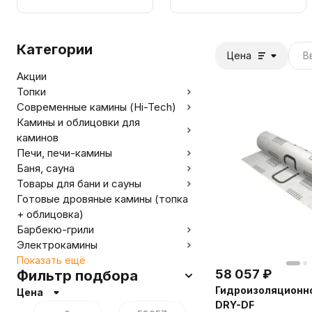
дымохода
материалы
Категории
Цена
Акции
Топки
Современные камины (Hi-Tech)
Камины и облицовки для
каминов
Печи, печи-камины
Баня, сауна
Товары для бани и сауны
Готовые дровяные камины (топка
+ облицовка)
Барбекю-грили
Электрокамины
Показать ещё
58 057
₽
Фильтр подбора
Гидроизоляционн
Цена
DRY-DF