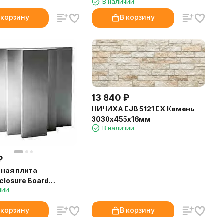
В наличии
 корзину
В корзину
13 840
₽
НИЧИХА EJB 5121 EX Камень
3030х455х16мм
В наличии
₽
ная плита
losure Board
чии
0х40 мм (Skamotec
 корзину
В корзину