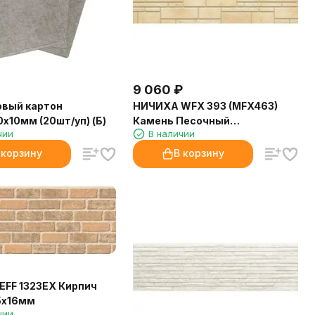
9 060
₽
овый картон
НИЧИХА WFX 393 (MFX463)
х10мм (20шт/уп) (Б)
Камень Песочный
чии
В наличии
3030*455*14мм
 корзину
В корзину
FF 1323EX Кирпич
5х16мм
чии