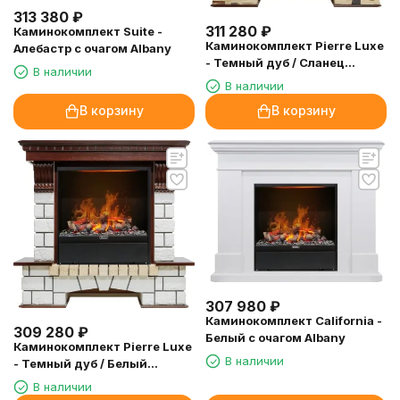
313 380
₽
311 280
₽
Каминокомплект Suite -
Каминокомплект Pierre Luxe
Алебастр с очагом Albany
- Темный дуб / Сланец
В наличии
(Высота 1040мм) с очагом
В наличии
Albany
В корзину
В корзину
307 980
₽
Каминокомплект California -
309 280
₽
Белый с очагом Albany
Каминокомплект Pierre Luxe
В наличии
- Темный дуб / Белый
(Высота 1040мм) с очагом
В наличии
Albany