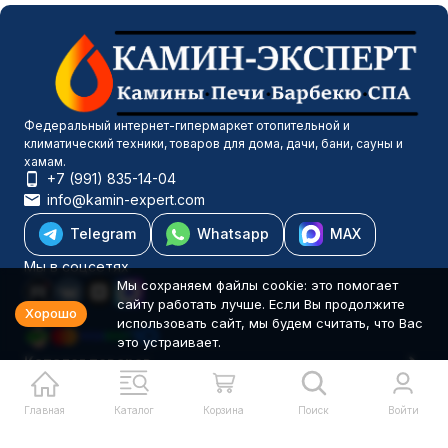
Федеральный интернет-гипермаркет отопительной и
климатический техники, товаров для дома, дачи, бани, сауны и
хамам.
+7 (991) 835-14-04
info@kamin-expert.com
Telegram
Whatsapp
MAX
Мы в соцсетях
Мы сохраняем файлы cookie: это помогает
сайту работать лучше. Если Вы продолжите
Хорошо
использовать сайт, мы будем считать, что Вас
это устраивает.
Каталог товаров
Компания
Информация
Главная
Каталог
Корзина
Поиск
Войти
Политика персональных данных
© 2001-2026 Камин-Эксперт ИП Понюхов В. А. ОГРНИП