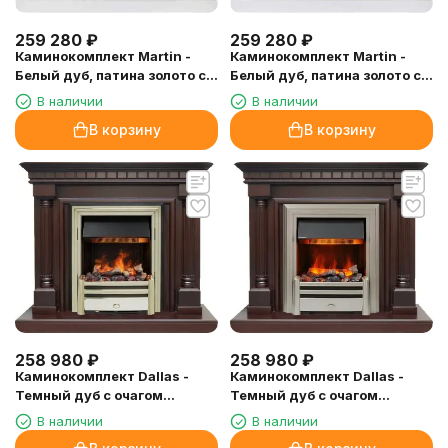
259 280
₽
259 280
₽
Каминокомплект Martin -
Каминокомплект Martin -
Белый дуб, патина золото с
Белый дуб, патина золото с
очагом Cavendish
очагом Chesford
В наличии
В наличии
В корзину
В корзину
258 980
₽
258 980
₽
Каминокомплект Dallas -
Каминокомплект Dallas -
Темный дуб с очагом
Темный дуб с очагом
Cavendish
Chesford
В наличии
В наличии