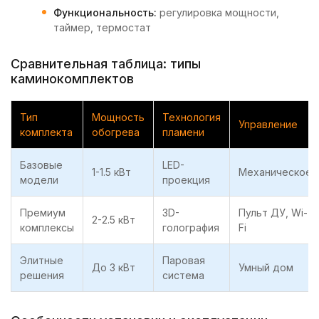
Функциональность:
регулировка мощности,
таймер, термостат
Сравнительная таблица: типы
каминокомплектов
Тип
Мощность
Технология
Управление
комплекта
обогрева
пламени
Базовые
LED-
1-1.5 кВт
Механическое
модели
проекция
Премиум
3D-
Пульт ДУ, Wi-
2-2.5 кВт
комплексы
голография
Fi
Элитные
Паровая
До 3 кВт
Умный дом
решения
система