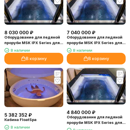
8 030 000
₽
7 040 000
₽
Оборудование для ледяной
Оборудование для ледяной
проруби MSK IPX Series для
проруби MSK IPX Series для
объема 5 куб.м
объема 3 куб.м
В наличии
В наличии
В корзину
В корзину
4 840 000
₽
5 382 352
₽
Оборудование для ледяной
Кабина FloatSpa
проруби MSK IPX Series для
В наличии
объема 2 куб.м