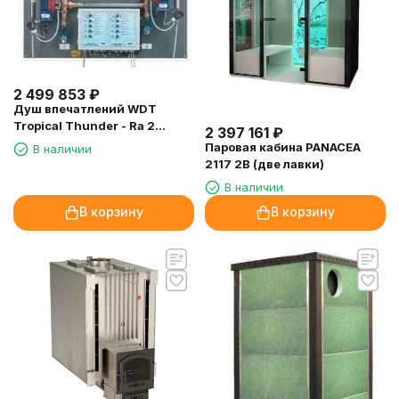
2 499 853
₽
Душ впечатлений WDT
Tropical Thunder - Ra 2
2 397 161
₽
(потолок- белый PVC)
Паровая кабина PANACEA
В наличии
2117 2B (две лавки)
В наличии
В корзину
В корзину