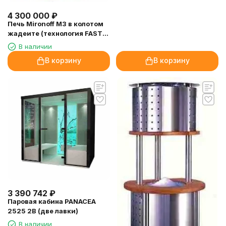
4 300 000
₽
Печь Mironoff M3 в колотом
жадеите (технология FAST
LOCK)
В наличии
В корзину
В корзину
3 390 742
₽
Паровая кабина PANACEA
2525 2B (две лавки)
В наличии