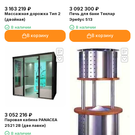
3 163 219
₽
3 092 300
₽
Массажная дорожка Тип 2
Печь для бани Теклар
(двойная)
Эребус 513
В наличии
В наличии
В корзину
В корзину
3 052 216
₽
Паровая кабина PANACEA
2521 2B (две лавки)
В наличии