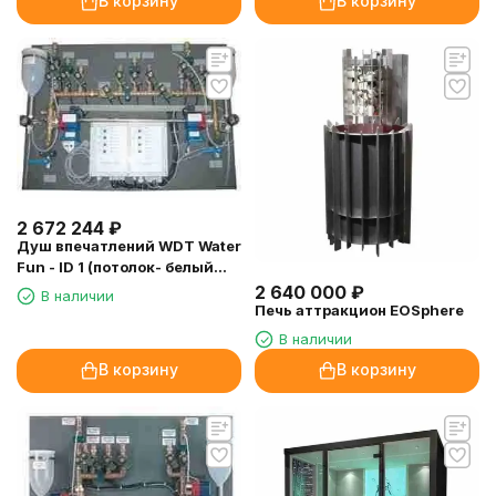
В корзину
В корзину
2 672 244
₽
Душ впечатлений WDT Water
Fun - ID 1 (потолок- белый
PVC)
2 640 000
₽
В наличии
Печь аттракцион EOSphere
В наличии
В корзину
В корзину