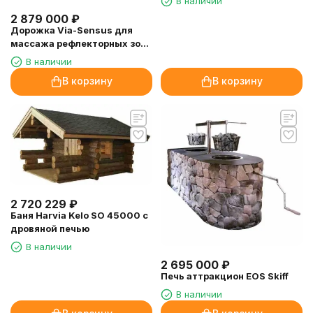
В наличии
2 879 000
₽
Дорожка Via-Sensus для
массажа рефлекторных зон
стопы
В наличии
В корзину
В корзину
2 720 229
₽
Баня Harvia Kelo SO 45000 с
дровяной печью
В наличии
2 695 000
₽
Печь аттракцион EOS Skiff
В наличии