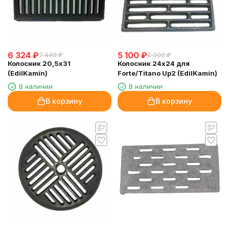
6 324
₽
5 100
₽
7 440
₽
6 000
₽
Колосник 20,5х31
Колосник 24х24 для
(EdilKamin)
Forte/Titano Up2 (EdilKamin)
В наличии
В наличии
В корзину
В корзину