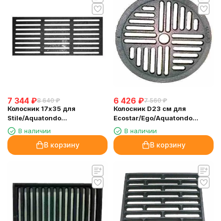
7 344
₽
6 426
₽
8 640
₽
7 560
₽
Колосник 17х35 для
Колосник D23 см для
Stile/Aquatondo
Ecostar/Ego/Aquatondo
29/Aquatondo 29 Plus/Idro
22/Aquatondo 22 Plus/Idro
В наличии
В наличии
(EdilKamin)
(EdilKamin)
В корзину
В корзину