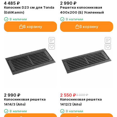
4 485
₽
2 990
₽
Колосник D23 см для Tonda
Решетка колосниковая
(EdilKamin)
400х200 (Б) Усиленный
В наличии
В наличии
В корзину
В корзину
2 990
₽
2 550
₽
3 000
₽
Колосниковая решетка
Колосниковая решетка
1414/3 (Aito)
1412/2 (Aito)
В наличии
В наличии