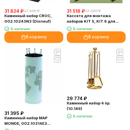
31 824
₽
31 518
₽
37 440
₽
37 080
₽
Каминный набор CROC,
Кассета для монтажа
002.10243N3 (Dixneuf)
наборов KIT 5, KIT 6 для
топок Aquatondo (EdilKamin)
В наличии
В наличии
В корзину
В корзину
29 774
₽
Каминный набор 4 пр.
(10.189)
31 395
₽
В наличии
Каминный набор MAP
MONDE, 002.10314E3
(Dixneuf)