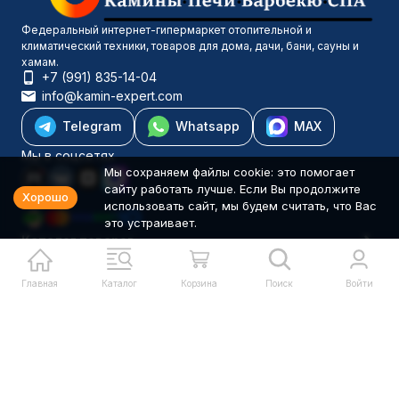
Федеральный интернет-гипермаркет отопительной и
климатический техники, товаров для дома, дачи, бани, сауны и
хамам.
+7 (991) 835-14-04
info@kamin-expert.com
Telegram
Whatsapp
MAX
Мы в соцсетях
Мы сохраняем файлы cookie: это помогает
сайту работать лучше. Если Вы продолжите
Хорошо
использовать сайт, мы будем считать, что Вас
это устраивает.
Каталог товаров
Компания
Информация
Главная
Каталог
Корзина
Поиск
Войти
Политика персональных данных
© 2001-2026 Камин-Эксперт ИП Понюхов В. А. ОГРНИП
326527500040181