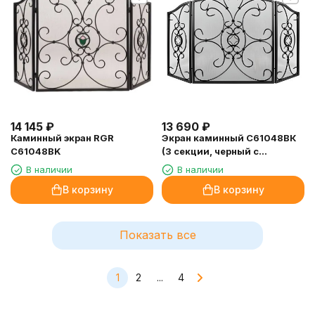
14 145
₽
13 690
₽
Каминный экран RGR
Экран каминный С61048ВК
C61048BK
(3 секции, черный с
рисунком)
В наличии
В наличии
В корзину
В корзину
Показать все
1
2
...
4