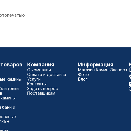
 фотопечатью
 товаров
Компания
Информация
О компании
Магазин Камин-Эксперт
Оплата и доставка
Фото
ые камины
Услуги
Блог
Контакты
блицовки
Задать вопрос
в
Поставщикам
-камины
а
 бани и
ровяные
пка +
)
рили