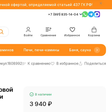
личной офертой, определяемой статьей 437 ГК РФ!
+7 (991) 835-14-04
Войти
Сравнение
Избранное
Корзина
каминов
Печи, печи-камины
Баня, сауна
Товар
икул:
1808992
К сравнению
В избранное
Поделиться
овой
В наличии
и
3 940
₽