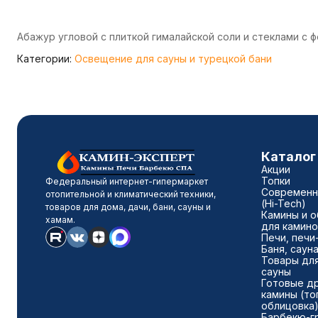
Абажур угловой с плиткой гималайской соли и стеклами с
Категории:
Освещение для сауны и турецкой бани
Каталог
Акции
Топки
Федеральный интернет-гипермаркет
Современн
отопительной и климатический техники,
(Hi-Tech)
товаров для дома, дачи, бани, сауны и
Камины и о
хамам.
для камино
Печи, печи
Баня, саун
Товары для
сауны
Готовые д
камины (то
облицовка
Барбекю-г