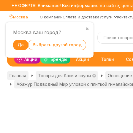
НЕ ОФЕРТА! Внимание! Вся информация на сайте, цены,
Москва
О компании
Оплата и доставка
Услуги
Контакт
✖
Москва ваш город?
Каталог
Да
Выбрать другой город
Акции
Бренды
Акции
Топки
Со
Главная
Товары для бани и сауны
Освещение 
Абажур Подводный Мир угловой с плиткой гималайско